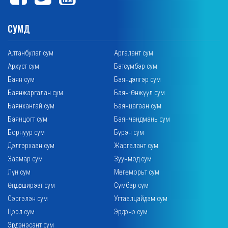
СУМД
Алтанбулаг сум
Аргалант сум
Архуст сум
Батсүмбэр сум
Баян сум
Баяндэлгэр сум
Баянжаргалан сум
Баян-Өнжүүл сум
Баянхангай сум
Баянцагаан сум
Баянцогт сум
Баянчандмань сум
Борнуур сум
Бүрэн сум
Дэлгэрхаан сум
Жаргалант сум
Заамар сум
Зуунмод сум
Лүн сум
Мөнгөнморьт сум
Өндөрширээт сум
Сүмбэр сум
Сэргэлэн сум
Угтаалцайдам сум
Цээл сум
Эрдэнэ сум
Эрдэнэсант сум