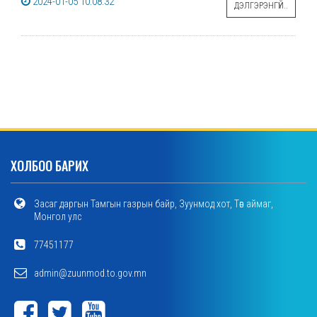
2024-01-05 10:08:32
ДЭЛГЭРЭНГҮЙ..
ХОЛБОО БАРИХ
Засаг даргын Тамгын газрын байр, Зуунмод хот, Төв аймаг,
Монгол улс
77451177
admin@zuunmod.to.gov.mn