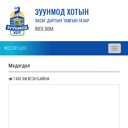
ЗУУНМОД ХОТЫН
ЗАСАГ ДАРГЫН ТАМГЫН ГАЗАР
ЛОГО ТАТАХ
ҮНДСЭН ЦЭС
Toggle
navigati
Мэдэгдэл
1443 ХҮН ҮЗСЭН БАЙНА