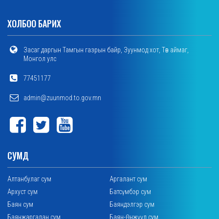
ХОЛБОО БАРИХ
Засаг даргын Тамгын газрын байр, Зуунмод хот, Төв аймаг,
Монгол улс
77451177
admin@zuunmod.to.gov.mn
СУМД
Алтанбулаг сум
Аргалант сум
Архуст сум
Батсүмбэр сум
Баян сум
Баяндэлгэр сум
Баянжаргалан сум
Баян-Өнжүүл сум