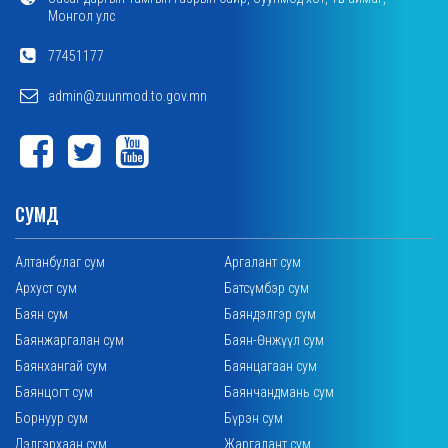
Монгол улс
77451177
admin@zuunmod.to.gov.mn
СУМД
Алтанбулаг сум
Аргалант сум
Архуст сум
Батсүмбэр сум
Баян сум
Баяндэлгэр сум
Баянжаргалан сум
Баян-Өнжүүл сум
Баянхангай сум
Баянцагаан сум
Баянцогт сум
Баянчандмань сум
Борнуур сум
Бүрэн сум
Дэлгэрхаан сум
Жаргалант сум