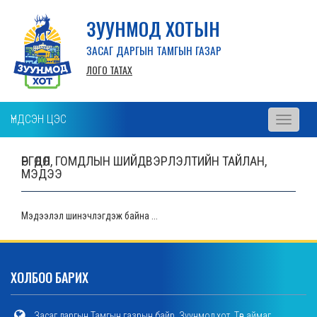
ЗУУНМОД ХОТЫН
ЗАСАГ ДАРГЫН ТАМГЫН ГАЗАР
ЛОГО ТАТАХ
ҮНДСЭН ЦЭС
Toggle
navigati
ӨРГӨДӨЛ, ГОМДЛЫН ШИЙДВЭРЛЭЛТИЙН ТАЙЛАН,
МЭДЭЭ
Мэдээлэл шинэчлэгдэж байна ...
ХОЛБОО БАРИХ
Засаг даргын Тамгын газрын байр, Зуунмод хот, Төв аймаг,