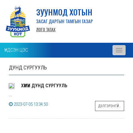
ЗУУНМОД ХОТЫН
ЗАСАГ ДАРГЫН ТАМГЫН ГАЗАР
ЛОГО ТАТАХ
ҮНДСЭН ЦЭС
Toggle
navigati
ДУНД СУРГУУЛЬ
ХҮМҮҮН ДУНД СУРГУУЛЬ
...
2023-07-05 13:34:50
ДЭЛГЭРЭНГҮЙ..