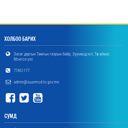
ХОЛБОО БАРИХ
Засаг даргын Тамгын газрын байр, Зуунмод хот, Төв аймаг,
Монгол улс
77451177
admin@zuunmod.to.gov.mn
СУМД