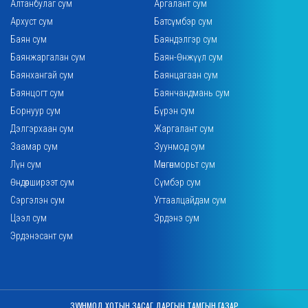
Алтанбулаг сум
Аргалант сум
Архуст сум
Батсүмбэр сум
Баян сум
Баяндэлгэр сум
Баянжаргалан сум
Баян-Өнжүүл сум
Баянхангай сум
Баянцагаан сум
Баянцогт сум
Баянчандмань сум
Борнуур сум
Бүрэн сум
Дэлгэрхаан сум
Жаргалант сум
Заамар сум
Зуунмод сум
Лүн сум
Мөнгөнморьт сум
Өндөрширээт сум
Сүмбэр сум
Сэргэлэн сум
Угтаалцайдам сум
Цээл сум
Эрдэнэ сум
Эрдэнэсант сум
ЗУУНМОД ХОТЫН ЗАСАГ ДАРГЫН ТАМГЫН ГАЗАР