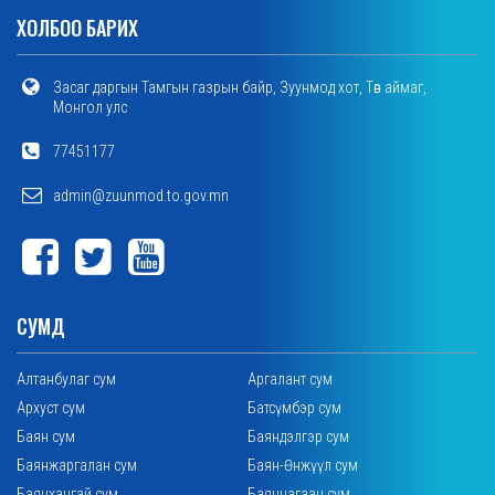
ХОЛБОО БАРИХ
Засаг даргын Тамгын газрын байр, Зуунмод хот, Төв аймаг,
Монгол улс
77451177
admin@zuunmod.to.gov.mn
СУМД
Алтанбулаг сум
Аргалант сум
Архуст сум
Батсүмбэр сум
Баян сум
Баяндэлгэр сум
Баянжаргалан сум
Баян-Өнжүүл сум
Баянхангай сум
Баянцагаан сум