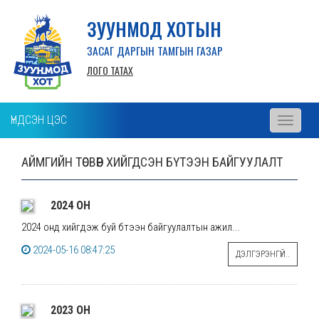
ЗУУНМОД ХОТЫН
ЗАСАГ ДАРГЫН ТАМГЫН ГАЗАР
ЛОГО ТАТАХ
ҮНДСЭН ЦЭС
Toggle
navigati
АЙМГИЙН ТӨСВӨӨР ХИЙГДСЭН БҮТЭЭН БАЙГУУЛАЛТ
2024 ОН
2024 онд хийгдэж буй бүтээн байгуулалтын ажил...
2024-05-16 08:47:25
ДЭЛГЭРЭНГҮЙ..
2023 ОН