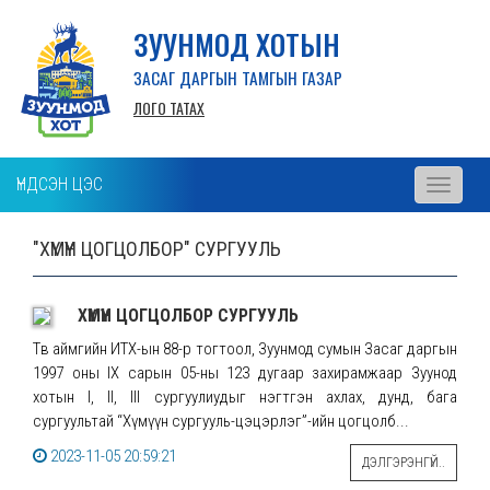
ЗУУНМОД ХОТЫН
ЗАСАГ ДАРГЫН ТАМГЫН ГАЗАР
ЛОГО ТАТАХ
ҮНДСЭН ЦЭС
Toggle
navigati
"ХҮМҮҮН ЦОГЦОЛБОР" СУРГУУЛЬ
ХҮМҮҮН ЦОГЦОЛБОР СУРГУУЛЬ
Төв аймгийн ИТХ-ын 88-р тогтоол, Зуунмод сумын Засаг даргын
1997 оны IX сарын 05-ны 123 дугаар захирамжаар Зуунод
хотын I, II, III сургуулиудыг нэгтгэн ахлах, дунд, бага
сургуультай “Хүмүүн сургууль-цэцэрлэг”-ийн цогцолб...
2023-11-05 20:59:21
ДЭЛГЭРЭНГҮЙ..