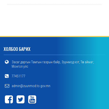
ХОЛБОО БАРИХ
Засаг даргын Тамгын газрын байр, Зуунмод хот, Төв аймаг,
Монгол улс
77451177
admin@zuunmod.to.gov.mn