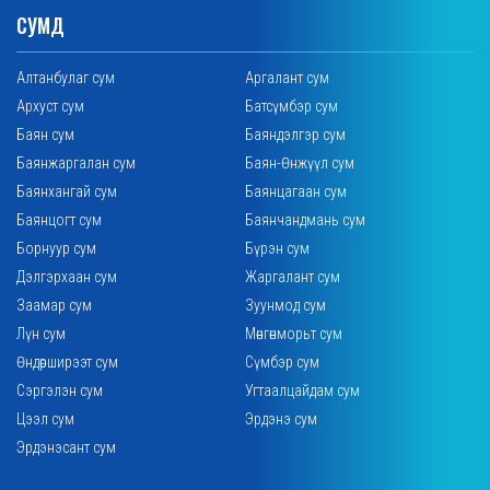
СУМД
Алтанбулаг сум
Аргалант сум
Архуст сум
Батсүмбэр сум
Баян сум
Баяндэлгэр сум
Баянжаргалан сум
Баян-Өнжүүл сум
Баянхангай сум
Баянцагаан сум
Баянцогт сум
Баянчандмань сум
Борнуур сум
Бүрэн сум
Дэлгэрхаан сум
Жаргалант сум
Заамар сум
Зуунмод сум
Лүн сум
Мөнгөнморьт сум
Өндөрширээт сум
Сүмбэр сум
Сэргэлэн сум
Угтаалцайдам сум
Цээл сум
Эрдэнэ сум
Эрдэнэсант сум