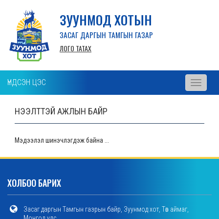
ЗУУНМОД ХОТЫН
ЗАСАГ ДАРГЫН ТАМГЫН ГАЗАР
ЛОГО ТАТАХ
ҮНДСЭН ЦЭС
Toggle
navigati
НЭЭЛТТЭЙ АЖЛЫН БАЙР
Мэдээлэл шинэчлэгдэж байна ...
ХОЛБОО БАРИХ
Засаг даргын Тамгын газрын байр, Зуунмод хот, Төв аймаг,
Монгол улс