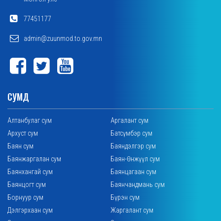
77451177
admin@zuunmod.to.gov.mn
СУМД
Алтанбулаг сум
Аргалант сум
Архуст сум
Батсүмбэр сум
Баян сум
Баяндэлгэр сум
Баянжаргалан сум
Баян-Өнжүүл сум
Баянхангай сум
Баянцагаан сум
Баянцогт сум
Баянчандмань сум
Борнуур сум
Бүрэн сум
Дэлгэрхаан сум
Жаргалант сум