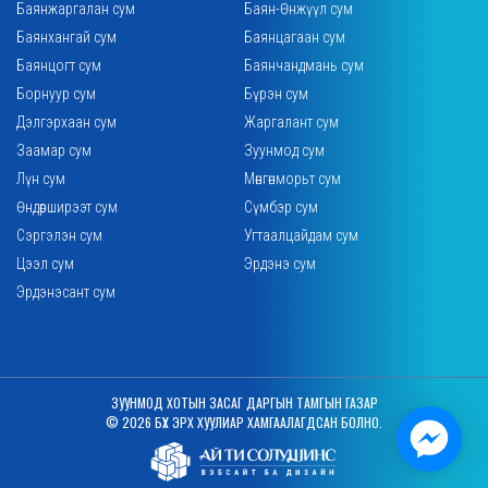
Баянжаргалан сум
Баян-Өнжүүл сум
Баянхангай сум
Баянцагаан сум
Баянцогт сум
Баянчандмань сум
Борнуур сум
Бүрэн сум
Дэлгэрхаан сум
Жаргалант сум
Заамар сум
Зуунмод сум
Лүн сум
Мөнгөнморьт сум
Өндөрширээт сум
Сүмбэр сум
Сэргэлэн сум
Угтаалцайдам сум
Цээл сум
Эрдэнэ сум
Эрдэнэсант сум
ЗУУНМОД ХОТЫН ЗАСАГ ДАРГЫН ТАМГЫН ГАЗАР
© 2026 БҮХ ЭРХ ХУУЛИАР ХАМГААЛАГДСАН БОЛНО.