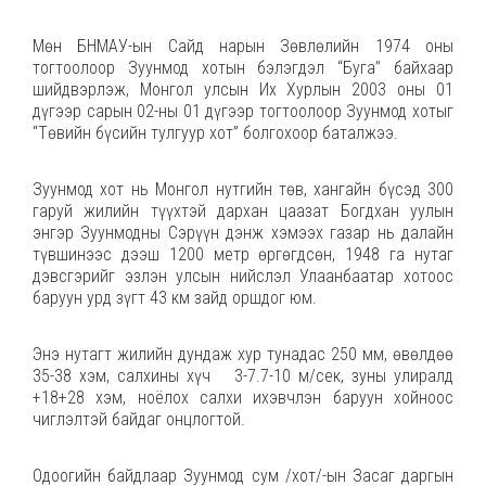
Мөн БНМАУ-ын Сайд нарын Зөвлөлийн 1974 оны
тогтоолоор Зуунмод хотын бэлэгдэл “Буга” байхаар
шийдвэрлэж, Монгол улсын Их Хурлын 2003 оны 01
дүгээр сарын 02-ны 01 дүгээр тогтоолоор Зуунмод хотыг
“Төвийн бүсийн тулгуур хот” болгохоор баталжээ.
Зуунмод хот нь Монгол нутгийн төв, хангайн бүсэд 300
гаруй жилийн түүхтэй дархан цаазат Богдхан уулын
энгэр Зуунмодны Сэрүүн дэнж хэмээх газар нь далайн
түвшинээс дээш 1200 метр өргөгдсөн, 1948 га нутаг
дэвсгэрийг эзлэн улсын нийслэл Улаанбаатар хотоос
баруун урд зүгт 43 км зайд оршдог юм.
Энэ нутагт жилийн дундаж хур тунадас 250 мм, өвөлдөө
35-38 хэм, салхины хүч 3-7.7-10 м/сек, зуны улиралд
+18+28 хэм, ноёлох салхи ихэвчлэн баруун хойноос
чиглэлтэй байдаг онцлогтой.
Одоогийн байдлаар Зуунмод сум /хот/-ын Засаг даргын