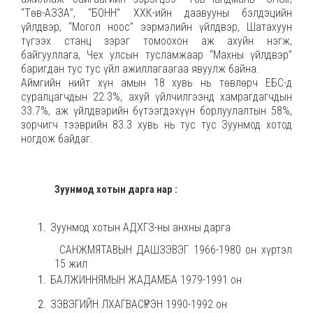
“Төв-АЗЗА”, “БОНН” ХХК-ийн даавууны бэлдэцийн
үйлдвэр, “Могол ноос” ээрмэлийн үйлдвэр, Шатахуун
түгээх станц зэрэг томоохон аж ахуйн нэгж,
байгууллага, Чех улсын тусламжаар “Махны үйлдвэр”
баригдан тус тус үйл ажиллагаагаа явуулж байна.
Аймгийн нийт хүн амын 18 хувь нь төвлөрч ЕБС-д
суралцагчдын 22.3%, ахуй үйлчилгээнд хамрагдагчдын
33.7%, аж үйлдвэрийн бүтээгдэхүүн борлуулалтын 58%,
зорчигч тээврийн 83.3 хувь нь тус тус Зуунмод хотод
ногдож байдаг.
Зуунмод хотын дарга нар :
Зуунмод хотын АДХГЗ-ны анхны дарга
САНЖМЯТАВЫН ДАШЗЭВЭГ
1966-1980 он хүртэл
15 жил
БАЛЖИННЯМЫН ЖАДАМБА
1979-1991 он
ЗЭВЭГИЙН ЛХАГВАСҮРЭН
1990-1992 он