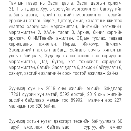
Тамгын газар нь Засаг дарга, Засаг даргын орлогч,
ЗДТГ-ын дарга, Хууль эрх зүйн мэргэжилтэн, Санхүүгийн
албаны дарга, Төрийн сангийн мэргэжилтэн, төсвийн
ерөнхий нягтлан бодогч, Дотоод ажил, хяналт шинжилгээ
үнэлгээ хариуцсан мэргэжилтэн, Нийгмийн хөгжлийн
мэргэжилтэн 2, ХАА-н тасаг 3, Архив, бичиг хэргийн
эрхлэгч, ОНИМТөвийн ажилтан, ЗД-ын туслах, гадаад
харилцааны ажилтан, Нярав, Жижүүр, Үйлчлэгч,
Захирагчийн ажлын албанд Байгаль орчны хяналтын
улсын байцаагч, Худалдан авах ажиллагаа хариуцсан
мэргэжилтэн, Дэд бүтэц, хот тохижилт хариуцсан
мэргэжилтэн, багийн Засаг дарга 6, зохион байгуулагч 6,
сахиул, хэсгийн ахлагчийн орон тоотой ажиллаж байна.
Зуунмод сум нь 2018 оны жилийн эцсийн байдлаар
17261 суурин хүн амтай, 5392 өрхтэй, 2019 оны жилийн
эцсийн байдлаар малын тоо 89992, малчин өрх 227,
малчдын тоо 320 байна.
Зуунмод хотын нутаг дэвсгэрт төсвийн байгууллага 60
гаруй ажиллаж байгаагаас сургуулийн өмнөх