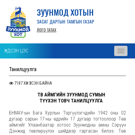
ЗУУНМОД ХОТЫН
ЗАСАГ ДАРГЫН ТАМГЫН ГАЗАР
ЛОГО ТАТАХ
ҮНДСЭН ЦЭС
Toggle
navigati
Танилцуулга
7187 ХҮН ҮЗСЭН БАЙНА
ТӨВ АЙМГИЙН ЗУУНМОД СУМЫН
ТҮҮХЭН ТОВЧ ТАНИЛЦУУЛГА
БНМАУ-ын Бага Хурлын Тэргүүлэгчдийн 1942 оны 02
дугаар сарын 17-ны өдрийн 17 дугаар тогтоолоор Төв
аймгийг Улаанбаатар хотоос Зуунмодны амны Сэрүүн
Дэнжид төвлөрүүлэх шийдвэр гаргасан билээ. Төв