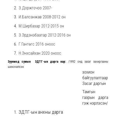
З.Доржгочоо
2007-
И.Балсанжав
2008-2012 он
М.Ширбазар
2012-2015 он
З.Эрдэнэбаатар
2012-2016 он
Г.Гантөгс
2016 оноос
Н.Энхсайхан 2020 оноос
Зуунмод сумын ЗДТГ-ын дарга нар:
/1992 онд засаг захиргааны
шинэчилсэн
зохион
байгуулалтаар
Засаг даргын
Тамгын
газрын дарга
гэж нэрлэсэн/
ЗДТГ-ын анхны дарга