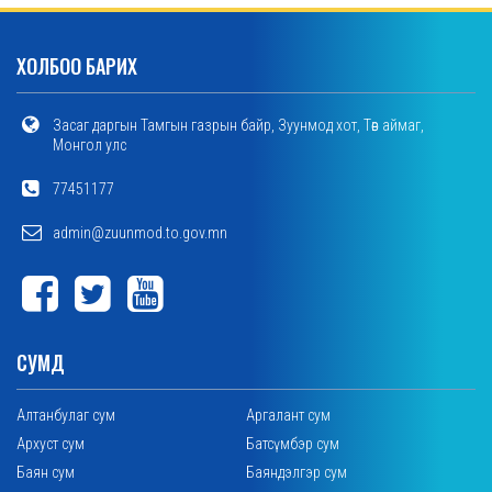
ХОЛБОО БАРИХ
Засаг даргын Тамгын газрын байр, Зуунмод хот, Төв аймаг,
Монгол улс
77451177
admin@zuunmod.to.gov.mn
СУМД
Алтанбулаг сум
Аргалант сум
Архуст сум
Батсүмбэр сум
Баян сум
Баяндэлгэр сум