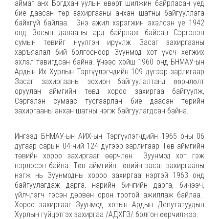
аймаг анх Богдхан уулын өвөрт шилжин байрласан үед
бие даасан төр захиргааны анхан шатны байгууллага
байхгүй байлаа. Энэ ажил хэрэгжин эхэлсэн үе 1942
онд Зосын давааны ард байрлаж байсан Сэргэлэн
сумын төвийг нүүлгэн ирүүлж Засаг захиргааны
харъяалал бий болгосноор Зуунмод хот үүсч хөгжих
эхлэл тавигдсан байна. Үүнээс хойш 1960 онд БНМАУ-ын
Ардын Их Хурлын Тэргүүлэгчдийн 109 дүгээр зарлигаар
Засаг захиргааны зохион байгуулалтанд өөрчлөлт
оруулан аймгийн төвд хороо захиргаа байгуулж,
Сэргэлэн сумаас тусгаарлан бие даасан төрийн
захиргааны анхан шатны нэгж байгуулагдсан байна.
Ингээд БНМАУ-ын АИХ-ын Тэргүүлэгчдийн 1965 оны 06
дугаар сарын 04-ний 124 дүгээр зарлигаар Төв аймгийн
төвийн хороо захиргааг өөрчлөн Зуунмод хот гэж
нэрлэсэн байна. Төв аймгийн төвийн засаг захиргааны
нэгж нь Зуунмодны хороо захиргаа нэртэй 1963 онд
байгуулагдаж дарга, нарийн бичгийн дарга, бичээч,
үйлчлэгч гэсэн дөрвөн орон тоотой ажиллаж байлаа.
Хороо захиргааг Зуунмод хотын Ардын Депутатуудын
Хурлын гүйцэтгэх захиргаа /АДХГЗ/ болгон өөрчилжээ.