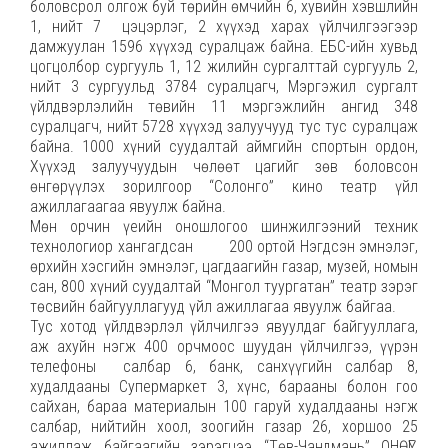
боловсрол олгож буй төрийн өмчийн 6, хувийн хэвшлийн
1, нийт 7 цэцэрлэг, 2 хүүхэд харах үйлчилгээгээр
дамжуулан 1596 хүүхэд суралцаж байна. ЕБС-ийн хувьд
цогцолбор сургууль 1, 12 жилийн сургалттай сургууль 2,
нийт 3 сургуульд 3784 суралцагч, Мэргэжил сургалт
үйлдвэрлэлийн төвийн 11 мэргэжлийн ангид 348
суралцагч, нийт 5728 хүүхэд залуучууд тус тус суралцаж
байна. 1000 хүний суудалтай аймгийн спортын ордон,
Хүүхэд залуучуудын чөлөөт цагийг зөв боловсон
өнгөрүүлэх зорилгоор “Солонго” кино театр үйл
ажиллагаагаа явуулж байна.
Мөн орчин үеийн оношлогоо шинжилгээний техник
технологиор хангагдсан 200 ортой Нэгдсэн эмнэлэг,
өрхийн хэсгийн эмнэлэг, цагдаагийн газар, музей, номын
сан, 800 хүний суудалтай “Монгол туургатан” театр зэрэг
төсвийн байгууллагууд үйл ажиллагаа явуулж байгаа.
Тус хотод үйлдвэрлэл үйлчилгээ явуулдаг байгууллага,
аж ахуйн нэгж 400 орчмоос шуудан үйлчилгээ, үүрэн
телефоны салбар 6, банк, санхүүгийн салбар 8,
худалдааны Супермаркет 3, хүнс, барааны болон гоо
сайхан, бараа материалын 100 гаруй худалдааны нэгж
салбар, нийтийн хоол, зоогийн газар 26, хоршоо 25
ажиллаж байгаагийн зэрэгцээ “Төв-Чандмань” ОНӨҮГ,