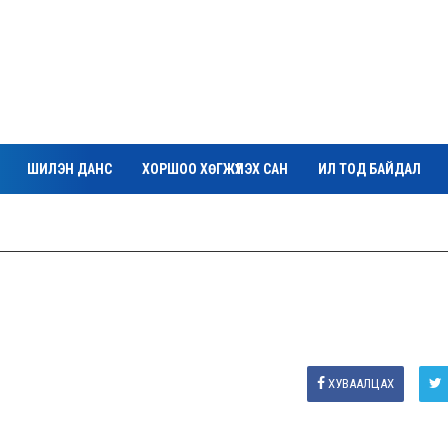
ШИЛЭН ДАНС
ХОРШОО ХӨГЖҮҮЛЭХ САН
ИЛ ТОД БАЙДАЛ
ХУВААЛЦАХ