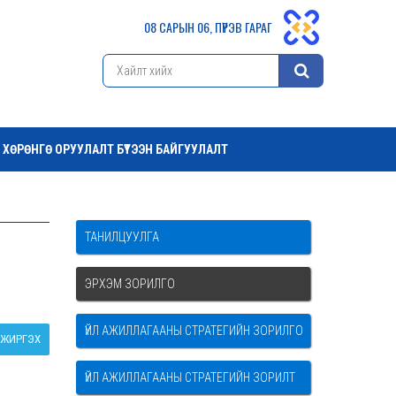
08 САРЫН 06, ПҮРЭВ ГАРАГ
ХӨРӨНГӨ ОРУУЛАЛТ БҮТЭЭН БАЙГУУЛАЛТ
ТАНИЛЦУУЛГА
ЭРХЭМ ЗОРИЛГО
ҮЙЛ АЖИЛЛАГААНЫ СТРАТЕГИЙН ЗОРИЛГО
ЖИРГЭХ
ҮЙЛ АЖИЛЛАГААНЫ СТРАТЕГИЙН ЗОРИЛТ