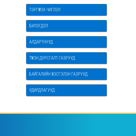
ТЭРГҮҮЛЭХ ЧИГЛЭЛ
БИЛЭГДЭЛ
АЛДАРТНУУД
ТҮҮХЭН ДУРСГАЛТ ГАЗРУУД
БАЙГАЛИЙН ҮЗЭСГЭЛЭН ГАЗРУУД
УДИРДЛАГУУД