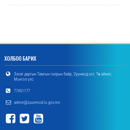
ХОЛБОО БАРИХ
Засаг даргын Тамгын газрын байр, Зуунмод хот, Төв аймаг,
Монгол улс
77451177
admin@zuunmod.to.gov.mn