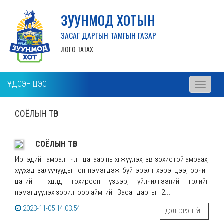
ЗУУНМОД ХОТЫН
ЗАСАГ ДАРГЫН ТАМГЫН ГАЗАР
ЛОГО ТАТАХ
ҮНДСЭН ЦЭС
Toggle
navigati
СОЁЛЫН ТӨВ
СОЁЛЫН ТӨВ
Иргэдийг амралт чөлөөт цагаар нь хөгжүүлэх, зөв зохистой амраах,
хүүхэд залуучуудын өсөн нэмэгдэж буй эрэлт хэрэгцээ, орчин
цагийн нөхцөлд тохирсон үзвэр, үйлчилгээний төрлийг
нэмэгдүүлэх зорилгоор аймгийн Засаг даргын 2...
2023-11-05 14:03:54
ДЭЛГЭРЭНГҮЙ..