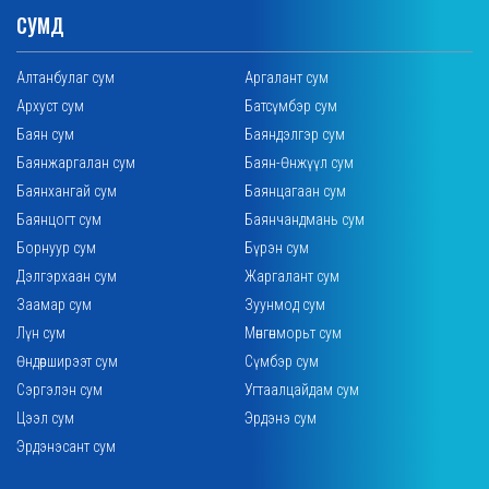
СУМД
Алтанбулаг сум
Аргалант сум
Архуст сум
Батсүмбэр сум
Баян сум
Баяндэлгэр сум
Баянжаргалан сум
Баян-Өнжүүл сум
Баянхангай сум
Баянцагаан сум
Баянцогт сум
Баянчандмань сум
Борнуур сум
Бүрэн сум
Дэлгэрхаан сум
Жаргалант сум
Заамар сум
Зуунмод сум
Лүн сум
Мөнгөнморьт сум
Өндөрширээт сум
Сүмбэр сум
Сэргэлэн сум
Угтаалцайдам сум
Цээл сум
Эрдэнэ сум
Эрдэнэсант сум