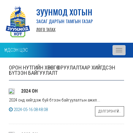
ЗУУНМОД ХОТЫН
ЗАСАГ ДАРГЫН ТАМГЫН ГАЗАР
ЛОГО ТАТАХ
ҮНДСЭН ЦЭС
Toggle
navigati
ОРОН НУТГИЙН ХӨРӨНГӨ ОРУУЛАЛТААР ХИЙГДСЭН
БҮТЭЭН БАЙГУУЛАЛТ
2024 ОН
2024 онд хийгдэж буй бүтээн байгуулалтын ажил...
2024-05-16 08:48:08
ДЭЛГЭРЭНГҮЙ..