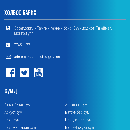
ХОЛБОО БАРИХ
Засаг даргын Тамгын газрын байр, Зуунмод хот, Төв аймаг,
Монгол улс
77451177
admin@zuunmod.to.gov.mn
СУМД
Алтанбулаг сум
Аргалант сум
Архуст сум
Батсүмбэр сум
Баян сум
Баяндэлгэр сум
Баянжаргалан сум
Баян-Өнжүүл сум