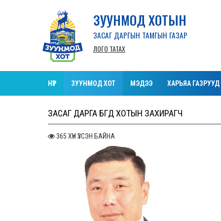
ЗУУНМОД ХОТЫН
ЗАСАГ ДАРГЫН ТАМГЫН ГАЗАР
ЛОГО ТАТАХ
НҮҮР
ЗУУНМОД ХОТ
МЭДЭЭ
ХАРЬЯА ГАЗРУУД
ЗАСАГ ДАРГА БӨГӨӨД ХОТЫН ЗАХИРАГЧ
365 ХҮН ҮЗСЭН БАЙНА