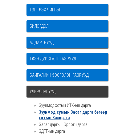
ТЭРГҮҮЛЭХ ЧИГЛЭЛ
БИЛЭГДЭЛ
АЛДАРТНУУД
ТҮҮХЭН ДУРСГАЛТ ГАЗРУУД
БАЙГАЛИЙН ҮЗЭСГЭЛЭН ГАЗРУУД
УДИРДЛАГУУД
Зуунмод хотын ИТХ-ын дарга
Зуунмод сумын Засаг дарга бөгөөд
хотын Захирагч
Засаг даргын Орлогч дарга
ЗДТГ-ын дарга