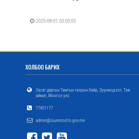
2025-08-01 00:00:00
ХОЛБОО БАРИХ
Засаг даргын Тамгын газрын байр, Зуунмод хот, Төв
аймаг, Монгол улс
77451177
admin@zuunmod.to.gov.mn