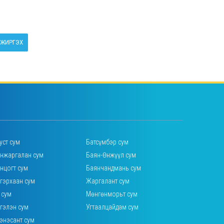
ЖИРГЭХ
уст сум
Батсүмбэр сум
нжаргалан сум
Баян-Өнжүүл сум
нцогт сум
Баянчандмань сум
гэрхаан сум
Жаргалант сум
 сум
Мөнгөнморьт сум
гэлэн сум
Угтаалцайдам сум
энэсант сум