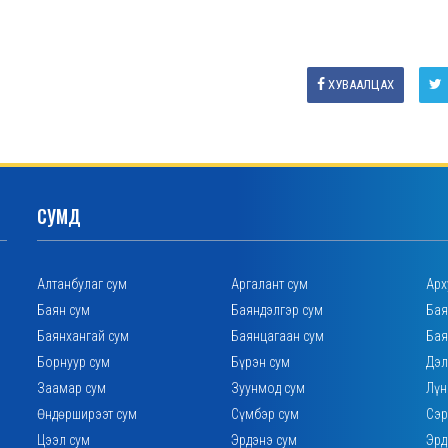
ХУВААЛЦАХ
СУМД
Алтанбулаг сум
Аргалант сум
Арх
Баян сум
Баяндэлгэр сум
Бая
Баянхангай сум
Баянцагаан сум
Бая
Борнуур сум
Бүрэн сум
Дэл
Заамар сум
Зуунмод сум
Лүн
Өндөрширээт сум
Сүмбэр сум
Сэр
Цээл сум
Эрдэнэ сум
Эрд