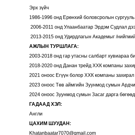
Эрх зүйч
1986-1996 онд Ерөнхий боловсролын сургууль
2006-2011 онд Улаанбаатар Эрдэм Судлал дээд
2013-2015 онд Удирдлагын Академыг /нийгмий
АЖЛЫН ТУРШЛАГА:
2003-2018 онд гар утасны салбарт хувиараа би
2018-2020 онд Данан трейд ХХК компаны захи
2021 оноос Егүүн болор ХХК компаны захирал
2023 оноос Төв аймгийн Зуунмод сумын Ардч
2024 оноос Зуунмод сумын Засаг дарга бөгөөд
ГАДААД ХЭЛ:
Англи
ЦАХИМ ШУУДАН:
Khatanbaatar7070@gmail.com