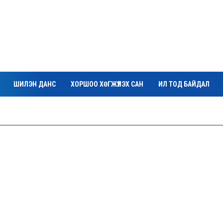
ШИЛЭН ДАНС
ХОРШОО ХӨГЖҮҮЛЭХ САН
ИЛ ТОД БАЙДАЛ