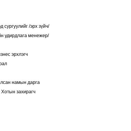
 сургуулийг /эрх зүйч/
н удирдлага менежер/
знес эрхлэгч
рал
илсан намын дарга
 Хотын захирагч