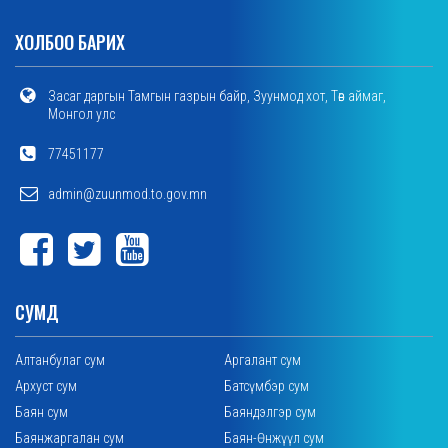
ХОЛБОО БАРИХ
Засаг даргын Тамгын газрын байр, Зуунмод хот, Төв аймаг,
Монгол улс
77451177
admin@zuunmod.to.gov.mn
СУМД
Алтанбулаг сум
Аргалант сум
Архуст сум
Батсүмбэр сум
Баян сум
Баяндэлгэр сум
Баянжаргалан сум
Баян-Өнжүүл сум