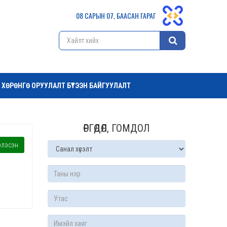
08 САРЫН 07, БААСАН ГАРАГ
ХӨРӨНГӨ ОРУУЛАЛТ БҮТЭЭН БАЙГУУЛАЛТ
ӨРГӨДӨЛ, ГОМДОЛ
лэсэн