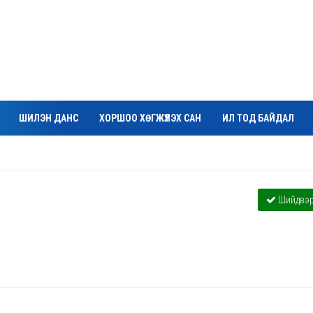
ШИЛЭН ДАНС
ХОРШОО ХӨГЖҮҮЛЭХ САН
ИЛ ТОД БАЙДАЛ
Шийдвэр