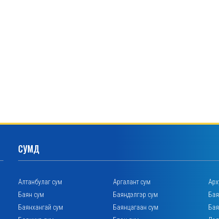
СУМД
Алтанбулаг сум
Аргалант сум
Арх
Баян сум
Баяндэлгэр сум
Бая
Баянхангай сум
Баянцагаан сум
Бая