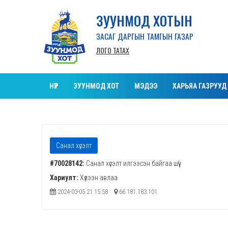
ЗУУНМОД ХОТЫН
ЗАСАГ ДАРГЫН ТАМГЫН ГАЗАР
ЛОГО ТАТАХ
НҮҮР
ЗУУНМОД ХОТ
МЭДЭЭ
ХАРЬЯА ГАЗРУУД
Санал хүсэлт
#70028142:
Санал хүсэлт илгээсэн байгаа шүү!
Хариулт:
Хүлээн авлаа
2024-03-05 21:15:58
66.181.183.101