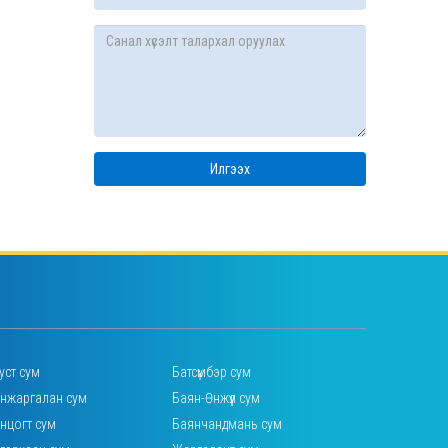
уст сум
Батсүмбэр сум
нжаргалан сум
Баян-Өнжүүл сум
нцогт сум
Баянчандмань сум