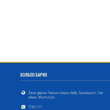
ХОЛБОО БАРИХ
Засаг даргын Тамгын газрын байр, Зуунмод хот, Төв
аймаг, Монгол улс
77451177