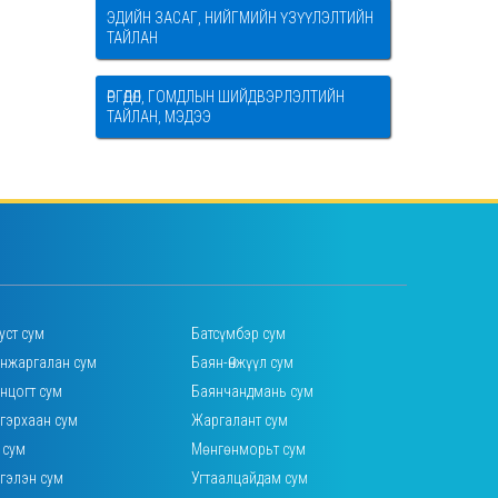
ЭДИЙН ЗАСАГ, НИЙГМИЙН ҮЗҮҮЛЭЛТИЙН
ТАЙЛАН
ӨРГӨДӨЛ, ГОМДЛЫН ШИЙДВЭРЛЭЛТИЙН
ТАЙЛАН, МЭДЭЭ
уст сум
Батсүмбэр сум
нжаргалан сум
Баян-Өнжүүл сум
нцогт сум
Баянчандмань сум
гэрхаан сум
Жаргалант сум
 сум
Мөнгөнморьт сум
гэлэн сум
Угтаалцайдам сум