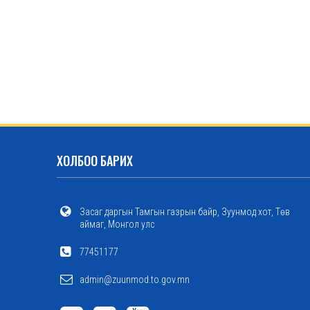
ХОЛБОО БАРИХ
Засаг даргын Тамгын газрын байр, Зуунмод хот, Төв
аймаг, Монгол улс
77451177
admin@zuunmod.to.gov.mn