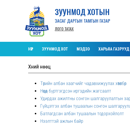
ЗУУНМОД ХОТЫН
ЗАСАГ ДАРГЫН ТАМГЫН ГАЗАР
ЛОГО ТАТАХ
НҮҮР
ЗУУНМОД ХОТ
МЭДЭЭ
ХАРЬЯА ГАЗРУУД
Хүний нөөц
Төрийн албан хаагчийг чадавхижуулах хөтөлбөр
Нөөцөд бүртгэгдсэн иргэдийн жагсаалт
Удирдах ажилтны сонгон шалгаруулалтын за
Гүйцэтгэх албан тушаалын сонгон шалгаруул
Батлагдсан албан тушаалын тодорхойлолт
Нээлттэй ажлын байр