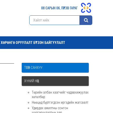
08 САРЫН 06, ПҮРЭВ ГАРАГ
ХӨРӨНГӨ ОРУУЛАЛТ БҮТЭЭН БАЙГУУЛАЛТ
ТӨСӨВ САНХҮҮ
ХҮНИЙ НӨӨЦ
Төрийн албан хаагчийг чадавхижуулах
хөтөлбөр
Нөөцөд бүртгэгдсэн иргэдийн жагсаалт
Удирдах ажилтны сонгон
шалгаруулалтын зар