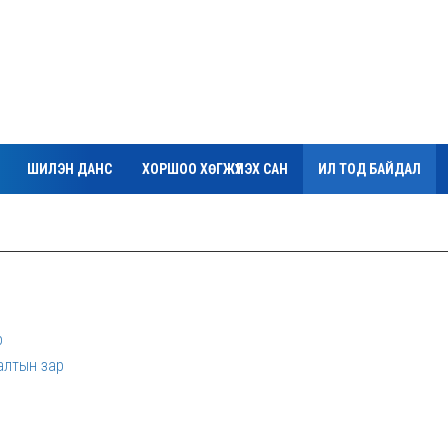
ШИЛЭН ДАНС
ХОРШОО ХӨГЖҮҮЛЭХ САН
ИЛ ТОД БАЙДАЛ
р
алтын зар