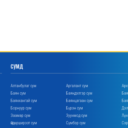
СУМД
Алтанбулаг сум
Аргалант сум
Арх
Баян сум
Баяндэлгэр сум
Бая
Баянхангай сум
Баянцагаан сум
Бая
Борнуур сум
Бүрэн сум
Дэл
Заамар сум
Зуунмод сум
Лүн
Өндөрширээт сум
Сүмбэр сум
Сэр