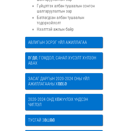
Гүйцэтгэх албан тушаалын сонгон
шалгаруулалтын зар
Батлагдсан албан тушаалын
тодорхойлолт
Нээлттэй ажлын байр
АВЛИГЫН ЭСРЭГ ҮЙЛ АЖИЛЛАГАА
ӨРГӨДӨЛ, ГОМДОЛ, САНАЛ ХҮСЭЛТ ХҮЛЭЭН
АВАХ
ЗАСАГ ДАРГЫН 2020-2024 ОНЫ ҮЙЛ
АЖИЛЛАГААНЫ ХӨТӨЛБӨР
2020-2024 ОНД ХӨГЖҮҮЛЭХ ҮНДСЭН
ЧИГЛЭЛ
ТУСГАЙ ЗӨВШӨӨРӨЛ