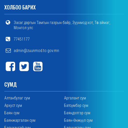
ХОЛБОО БАРИХ
Засаг даргын Тамгын газрын байр, Зуунмод хот, Төв аймаг,
Монгол улс
77451177
admin@zuunmod.to.gov.mn
СУМД
Алтанбулаг сум
Аргалант сум
Архуст сум
Батсүмбэр сум
Баян сум
Баяндэлгэр сум
Баянжаргалан сум
Баян-Өнжүүл сум
Баянхангай сум
Баянцагаан сум