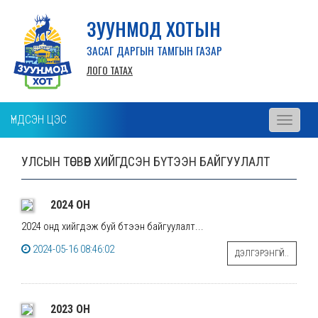
ЗУУНМОД ХОТЫН
ЗАСАГ ДАРГЫН ТАМГЫН ГАЗАР
ЛОГО ТАТАХ
ҮНДСЭН ЦЭС
Toggle
navigati
УЛСЫН ТӨСВӨӨР ХИЙГДСЭН БҮТЭЭН БАЙГУУЛАЛТ
2024 ОН
2024 онд хийгдэж буй бүтээн байгуулалт...
2024-05-16 08:46:02
ДЭЛГЭРЭНГҮЙ..
2023 ОН