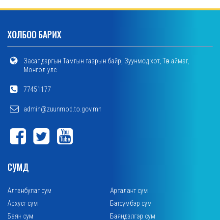
ХОЛБОО БАРИХ
Засаг даргын Тамгын газрын байр, Зуунмод хот, Төв аймаг,
Монгол улс
77451177
admin@zuunmod.to.gov.mn
СУМД
Алтанбулаг сум
Аргалант сум
Архуст сум
Батсүмбэр сум
Баян сум
Баяндэлгэр сум