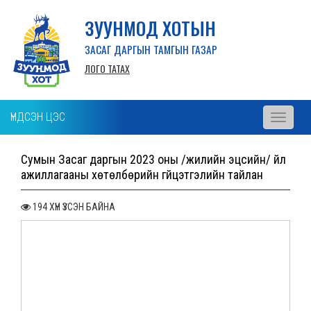
ЗУУНМОД ХОТЫН
ЗАСАГ ДАРГЫН ТАМГЫН ГАЗАР
ЛОГО ТАТАХ
ҮНДСЭН ЦЭС
Toggle
navigati
Сумын Засаг даргын 2023 оны /жилийн эцсийн/ үйл
ажиллагааны хөтөлбөрийн гүйцэтгэлийн тайлан
194 ХҮН ҮЗСЭН БАЙНА