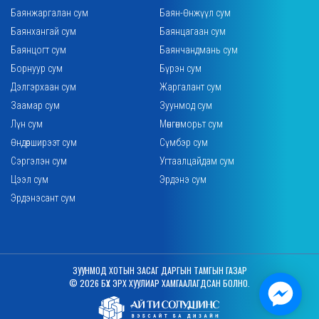
Баянжаргалан сум
Баян-Өнжүүл сум
Баянхангай сум
Баянцагаан сум
Баянцогт сум
Баянчандмань сум
Борнуур сум
Бүрэн сум
Дэлгэрхаан сум
Жаргалант сум
Заамар сум
Зуунмод сум
Лүн сум
Мөнгөнморьт сум
Өндөрширээт сум
Сүмбэр сум
Сэргэлэн сум
Угтаалцайдам сум
Цээл сум
Эрдэнэ сум
Эрдэнэсант сум
ЗУУНМОД ХОТЫН ЗАСАГ ДАРГЫН ТАМГЫН ГАЗАР
© 2026 БҮХ ЭРХ ХУУЛИАР ХАМГААЛАГДСАН БОЛНО.