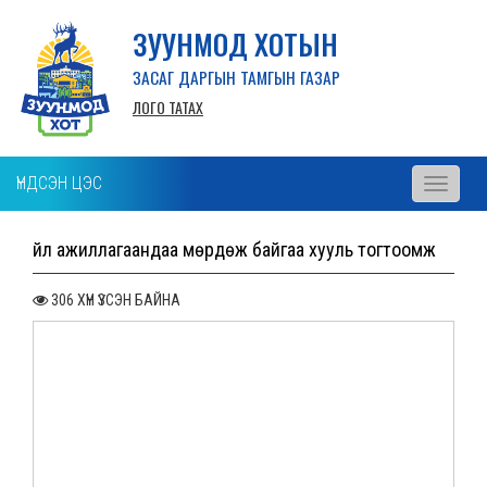
ЗУУНМОД ХОТЫН
ЗАСАГ ДАРГЫН ТАМГЫН ГАЗАР
ЛОГО ТАТАХ
ҮНДСЭН ЦЭС
Toggle
navigati
Үйл ажиллагаандаа мөрдөж байгаа хууль тогтоомж
306 ХҮН ҮЗСЭН БАЙНА