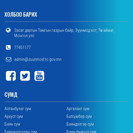
ХОЛБОО БАРИХ
Засаг даргын Тамгын газрын байр, Зуунмод хот, Төв аймаг,
Монгол улс
77451177
admin@zuunmod.to.gov.mn
СУМД
Алтанбулаг сум
Аргалант сум
Архуст сум
Батсүмбэр сум
Баян сум
Баяндэлгэр сум
Баянжаргалан сум
Баян-Өнжүүл сум