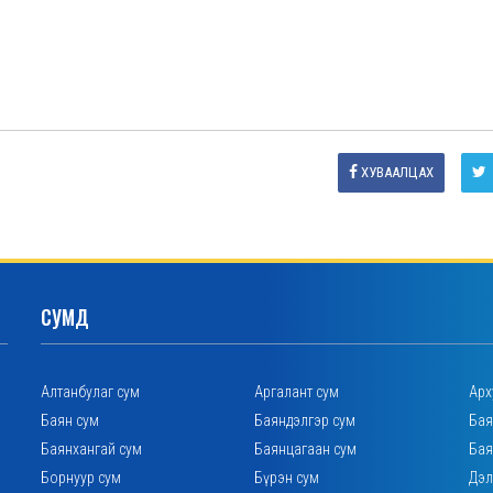
ХУВААЛЦАХ
СУМД
Алтанбулаг сум
Аргалант сум
Арх
Баян сум
Баяндэлгэр сум
Бая
Баянхангай сум
Баянцагаан сум
Бая
Борнуур сум
Бүрэн сум
Дэл