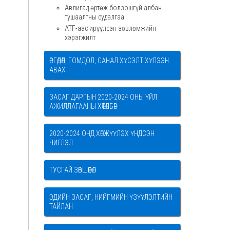
Авлигад өртөж болзошгүй албан
тушаалтны судалгаа
АТГ-аас ирүүлсэн зөвлөмжийн
хэрэгжилт
ӨРГӨДӨЛ, ГОМДОЛ, САНАЛ ХҮСЭЛТ ХҮЛЭЭН
АВАХ
ЗАСАГ ДАРГЫН 2020-2024 ОНЫ ҮЙЛ
АЖИЛЛАГААНЫ ХӨТӨЛБӨР
2020-2024 ОНД ХӨГЖҮҮЛЭХ ҮНДСЭН
ЧИГЛЭЛ
ТУСГАЙ ЗӨВШӨӨРӨЛ
ЭДИЙН ЗАСАГ, НИЙГМИЙН ҮЗҮҮЛЭЛТИЙН
ТАЙЛАН