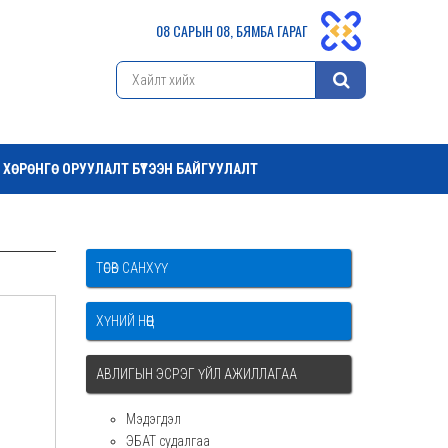
08 САРЫН 08, БЯМБА ГАРАГ
ХӨРӨНГӨ ОРУУЛАЛТ БҮТЭЭН БАЙГУУЛАЛТ
ТӨСӨВ САНХҮҮ
ХҮНИЙ НӨӨЦ
АВЛИГЫН ЭСРЭГ ҮЙЛ АЖИЛЛАГАА
Мэдэгдэл
ЭБАТ судалгаа