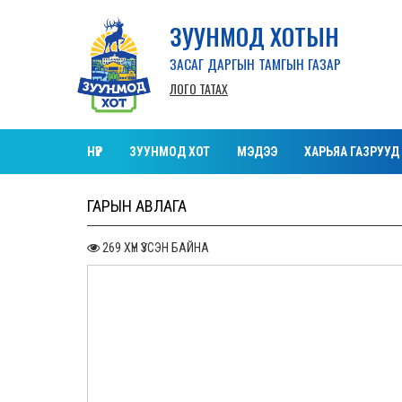
ЗУУНМОД ХОТЫН
ЗАСАГ ДАРГЫН ТАМГЫН ГАЗАР
ЛОГО ТАТАХ
НҮҮР
ЗУУНМОД ХОТ
МЭДЭЭ
ХАРЬЯА ГАЗРУУД
ГАРЫН АВЛАГА
269 ХҮН ҮЗСЭН БАЙНА