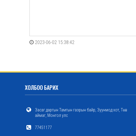
2023-06-02 15:38:42
ХОЛБОО БАРИХ
Засаг даргын Тамгын газрын байр, Зуунмод хот, Төв
аймаг, Монгол улс
77451177