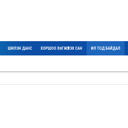
ШИЛЭН ДАНС
ХОРШОО ХӨГЖҮҮЛЭХ САН
ИЛ ТОД БАЙДАЛ