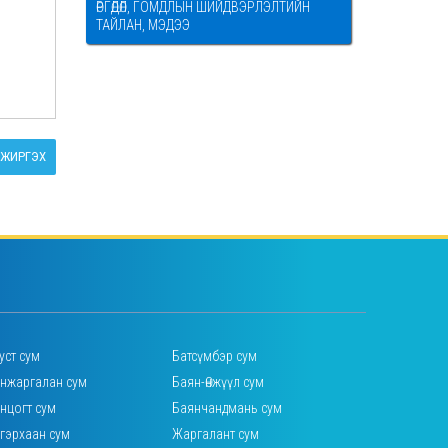
ӨРГӨДӨЛ, ГОМДЛЫН ШИЙДВЭРЛЭЛТИЙН
ТАЙЛАН, МЭДЭЭ
ЖИРГЭХ
уст сум
Батсүмбэр сум
нжаргалан сум
Баян-Өнжүүл сум
нцогт сум
Баянчандмань сум
гэрхаан сум
Жаргалант сум