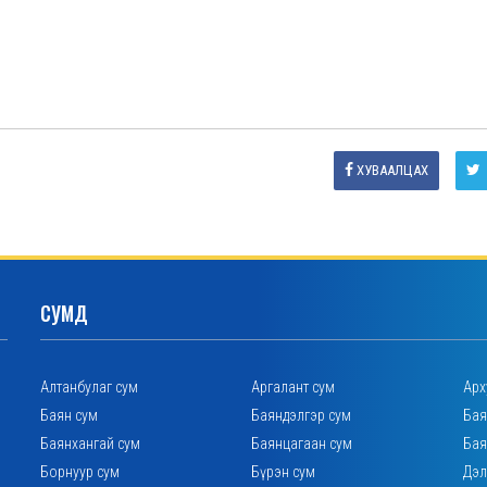
ХУВААЛЦАХ
СУМД
Алтанбулаг сум
Аргалант сум
Арх
Баян сум
Баяндэлгэр сум
Бая
Баянхангай сум
Баянцагаан сум
Бая
Борнуур сум
Бүрэн сум
Дэл