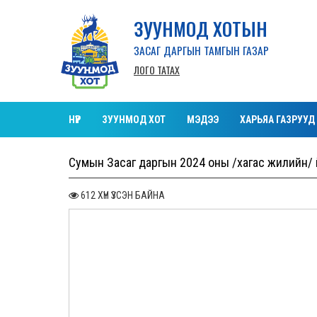
ЗУУНМОД ХОТЫН
ЗАСАГ ДАРГЫН ТАМГЫН ГАЗАР
ЛОГО ТАТАХ
НҮҮР
ЗУУНМОД ХОТ
МЭДЭЭ
ХАРЬЯА ГАЗРУУД
Сумын Засаг даргын 2024 оны /хагас жилийн/ 
612 ХҮН ҮЗСЭН БАЙНА