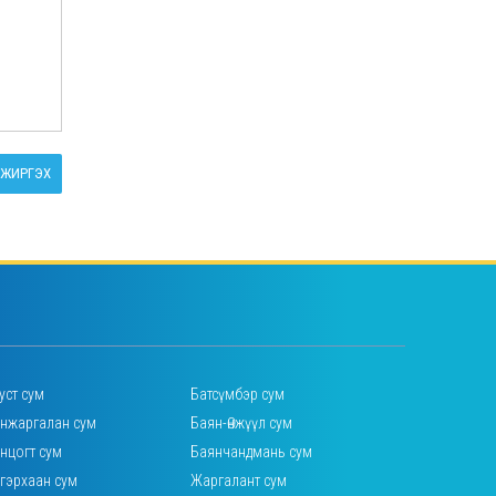
ЖИРГЭХ
уст сум
Батсүмбэр сум
нжаргалан сум
Баян-Өнжүүл сум
нцогт сум
Баянчандмань сум
гэрхаан сум
Жаргалант сум