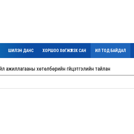
ШИЛЭН ДАНС
ХОРШОО ХӨГЖҮҮЛЭХ САН
ИЛ ТОД БАЙДАЛ
үйл ажиллагааны хөтөлбөрийн гүйцэтгэлийн тайлан