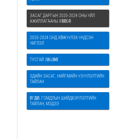
ЗАСАГ ДАРГЫН 2020-2024 ОНЫ ҮЙЛ
АЖИЛЛАГААНЫ ХӨТӨЛБӨР
2020-2024 ОНД ХӨГЖҮҮЛЭХ ҮНДСЭН
ЧИГЛЭЛ
ТУСГАЙ ЗӨВШӨӨРӨЛ
ЭДИЙН ЗАСАГ, НИЙГМИЙН ҮЗҮҮЛЭЛТИЙН
ТАЙЛАН
ӨРГӨДӨЛ, ГОМДЛЫН ШИЙДВЭРЛЭЛТИЙН
ТАЙЛАН, МЭДЭЭ