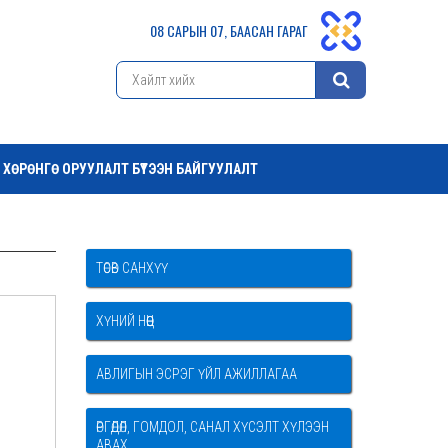
08 САРЫН 07, БААСАН ГАРАГ
ХӨРӨНГӨ ОРУУЛАЛТ БҮТЭЭН БАЙГУУЛАЛТ
ТӨСӨВ САНХҮҮ
ХҮНИЙ НӨӨЦ
АВЛИГЫН ЭСРЭГ ҮЙЛ АЖИЛЛАГАА
ӨРГӨДӨЛ, ГОМДОЛ, САНАЛ ХҮСЭЛТ ХҮЛЭЭН
АВАХ