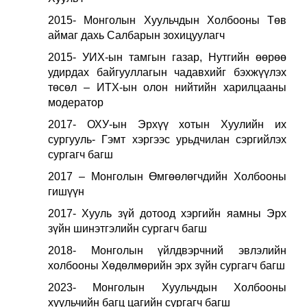
2015-
Монголын Хуульчдын Холбооны Төв
аймаг дахь Салбарын зохицуулагч
2015- УИХ-ын тамгын газар, Нутгийн өөрөө
удирдах байгууллагын чадавхийг бэхжүүлэх
төсөл – ИТХ-ын олон нийтийн харилцааны
модератор
2017- ОХУ-ын Эрхүү хотын Хуулийн их
сургууль- Гэмт хэргээс урьдчилан сэргийлэх
сургагч багш
2017 – Монголын Өмгөөлөгчдийн Холбооны
гишүүн
2017- Хууль зүй дотоод хэргийн яамны Эрх
зүйн шинэтгэлийн сургагч багш
2018- Монголын үйлдвэрчний эвлэлийн
холбооны Хөдөлмөрийн эрх зүйн сургагч багш
2023- Монголын Хуульчдын Холбооны
хуульчийн багц цагийн сургагч багш