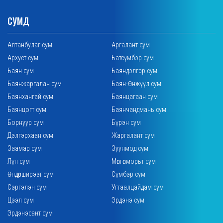
СУМД
Алтанбулаг сум
Аргалант сум
Архуст сум
Батсүмбэр сум
Баян сум
Баяндэлгэр сум
Баянжаргалан сум
Баян-Өнжүүл сум
Баянхангай сум
Баянцагаан сум
Баянцогт сум
Баянчандмань сум
Борнуур сум
Бүрэн сум
Дэлгэрхаан сум
Жаргалант сум
Заамар сум
Зуунмод сум
Лүн сум
Мөнгөнморьт сум
Өндөрширээт сум
Сүмбэр сум
Сэргэлэн сум
Угтаалцайдам сум
Цээл сум
Эрдэнэ сум
Эрдэнэсант сум