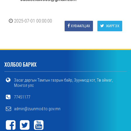
2025-07-01 00:00:00
ХУВААЛЦАХ
ЖИРГЭХ
ХОЛБОО БАРИХ
Засаг даргын Тамгын газрын байр, Зуунмод хот, Төв аймаг,
Монгол улс
77451177
admin@zuunmod.to.gov.mn