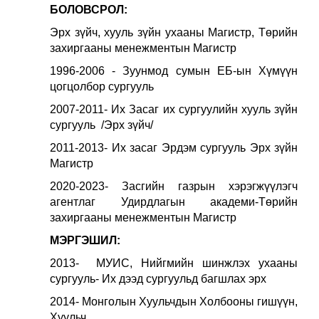
БОЛОВСРОЛ:
Эрх зүйч, хууль зүйн ухааны Магистр, Төрийн
захиргааны менежментын Магистр
1996-2006 - Зуунмод сумын ЕБ-ын Хүмүүн
цогцолбор сургууль
2007-2011- Их Засаг их сургуулийн хууль зүйн
сургууль /Эрх зүйч/
2011-2013- Их засаг Эрдэм сургууль Эрх зүйн
Магистр
2020-2023- Засгийн газрын хэрэгжүүлэгч
агентлаг Удирдлагын академи-Төрийн
захиргааны менежментын Магистр
МЭРГЭШИЛ:
2013- МУИС, Нийгмийн шинжлэх ухааны
сургууль- Их дээд сургуульд багшлах эрх
2014- Монголын Хуульчдын Холбооны гишүүн,
Хуульч