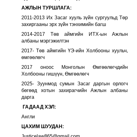
АЖЛЫН ТУРШЛАГА:
2011-2013 Их Засаг хууль зүйн сургуульд Төр
захиргааны эрх зүйн тэнхимийн багш
2014-2017 Төв аймгийн ИТХ-ын Ажлын
албаны мэргэжилтэн
2017- Төв аймгийн ҮЭ-ийн Холбооны хуульч,
өмгөөлөгч
2017 оноос Монголын Өмгөөлөгчдийн
Холбооны гишүүн, Өмгөөлөгч
2025- Зуунмод сумын Засаг даргын орлогч
бөгөөд хотын захирагчийн Ажлын албаны
дарга
ГАДААД ХЭЛ:
Англи
ЦАХИМ ШУУДАН:
Justicelaw865@gmail.com