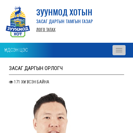
ЗУУНМОД ХОТЫН
ЗАСАГ ДАРГЫН ТАМГЫН ГАЗАР
ЛОГО ТАТАХ
ҮНДСЭН ЦЭС
Toggle
navigati
ЗАСАГ ДАРГЫН ОРЛОГЧ
171 ХҮН ҮЗСЭН БАЙНА