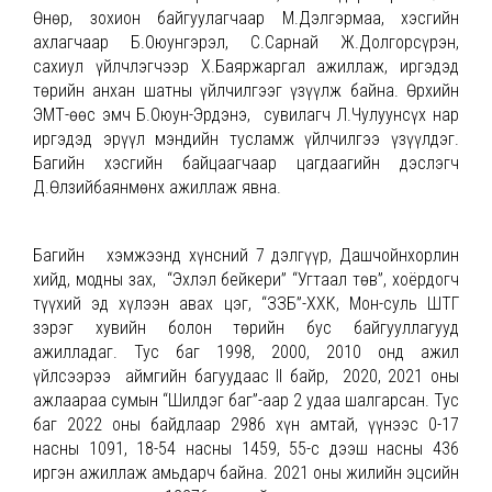
Өнөр, зохион байгуулагчаар М.Дэлгэрмаа, хэсгийн
ахлагчаар Б.Оюунгэрэл, С.Сарнай Ж.Долгорсүрэн,
сахиул үйлчлэгчээр Х.Баяржаргал ажиллаж, иргэдэд
төрийн анхан шатны үйлчилгээг үзүүлж байна. Өрхийн
ЭМТ-өөс эмч Б.Оюун-Эрдэнэ, сувилагч Л.Чулуунсүх нар
иргэдэд эрүүл мэндийн тусламж үйлчилгээ үзүүлдэг.
Багийн хэсгийн байцаагчаар цагдаагийн дэслэгч
Д.Өлзийбаянмөнх ажиллаж явна.
Багийн хэмжээнд хүнсний 7 дэлгүүр, Дашчойнхорлин
хийд, модны зах, “Эхлэл бейкери” “Угтаал төв”, хоёрдогч
түүхий эд хүлээн авах цэг, “ЗЗБ”-ХХК, Мон-суль ШТГ
зэрэг хувийн болон төрийн бус байгууллагууд
ажилладаг. Тус баг 1998, 2000, 2010 онд ажил
үйлсээрээ аймгийн багуудаас II байр, 2020, 2021 оны
ажлаараа сумын “Шилдэг баг”-аар 2 удаа шалгарсан. Тус
баг 2022 оны байдлаар 2986 хүн амтай, үүнээс 0-17
насны 1091, 18-54 насны 1459, 55-с дээш насны 436
иргэн ажиллаж амьдарч байна. 2021 оны жилийн эцсийн