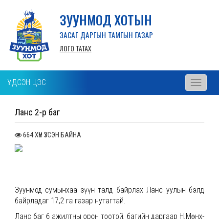
ЗУУНМОД ХОТЫН
ЗАСАГ ДАРГЫН ТАМГЫН ГАЗАР
ЛОГО ТАТАХ
ҮНДСЭН ЦЭС
Toggle
navigati
Ланс 2-р баг
664 ХҮН ҮЗСЭН БАЙНА
Зуунмод сумынхаа зүүн талд байрлах Ланс уулын бэлд
байрладаг 17,2 га газар нутагтай.
Ланс баг 6 ажилтны орон тоотой, багийн даргаар Н.Мөнх-