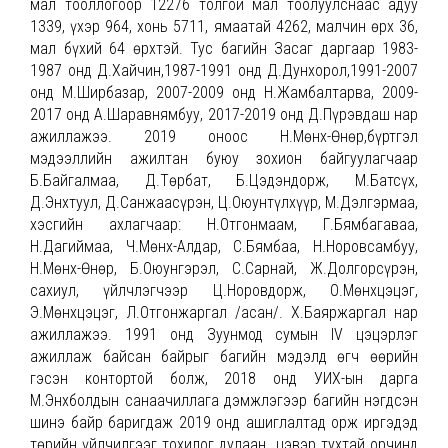
мал тооллогоор 12276 толгой мал тоолуулснаас адуу
1339, үхэр 964, хонь 5711, ямаатай 4262, малчин өрх 36,
мал бүхий 64 өрхтэй. Тус багийн Засаг даргаар 1983-
1987 онд Д.Хайчин,1987-1991 онд Д.Дунхорол,1991-2007
онд М.Ширбазар, 2007-2009 онд Н.Жамбалтарва, 2009-
2017 онд А.Шаравнямбуу, 2017-2019 онд Д.Пүрэвдаш нар
ажиллажээ. 2019 оноос Н.Мөнх-Өнөр,бүртгэл
мэдээллийн ажилтан буюу зохион байгуулагчаар
Б.Байгалмаа, Д.Төрбат, Б.Цэдэндорж, М.Батсүх,
Д.Энхтуул, Д.Санжаасүрэн, Ц.Оюунтүлхүүр, М.Дэлгэрмаа,
хэсгийн ахлагчаар: Н.Отгонмаам, Г.Бямбагаваа,
Н.Дагиймаа, Ч.Мөнх-Алдар, С.Бямбаа, Н.Норовсамбуу,
Н.Мөнх-Өнөр, Б.Оюунгэрэл, С.Сарнай, Ж.Долгорсүрэн,
сахиул, үйлчлэгчээр Ц.Норовдорж, О.Мөнхцэцэг,
Э.Мөнхцэцэг, Л.Отгонжаргал /асан/. Х.Баяржаргал нар
ажиллажээ. 1991 онд Зуунмод сумын IV цэцэрлэг
ажиллаж байсан байрыг багийн мэдэлд өгч өөрийн
гэсэн контортой болж, 2018 онд УИХ-ын дарга
М.Энхболдын санаачиллага дэмжлэгээр багийн нэгдсэн
шинэ байр баригдаж 2019 онд ашиглалтад орж иргэдэд
төрийн үйлчилгээг тохилог дулаан цэвэр тухтай орчинд