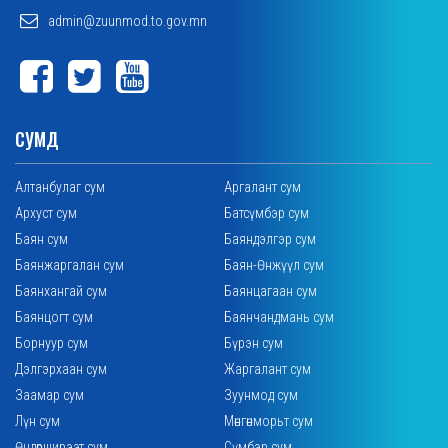
admin@zuunmod.to.gov.mn
СУМД
Алтанбулаг сум
Аргалант сум
Архуст сум
Батсүмбэр сум
Баян сум
Баяндэлгэр сум
Баянжаргалан сум
Баян-Өнжүүл сум
Баянхангай сум
Баянцагаан сум
Баянцогт сум
Баянчандмань сум
Борнуур сум
Бүрэн сум
Дэлгэрхаан сум
Жаргалант сум
Заамар сум
Зуунмод сум
Лүн сум
Мөнгөнморьт сум
Өндөрширээт сум
Сүмбэр сум