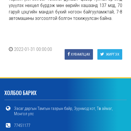
үзүүлэх нөхцөл бүрдэж мөн өөрийн хашаанд 137 мод, 70
гаруй цэцгийн мандал бүхий ногоон байгууламжтай, 7-8
автомашины зогсоолтой болгон тохижуулсан байна.
2022-01-31 00:00:00
ХУВААЛЦАХ
ЖИРГЭХ
ХОЛБОО БАРИХ
Засаг даргын Тамгын газрын байр, Зуунмод хот, Төв аймаг,
Монгол улс
77451177