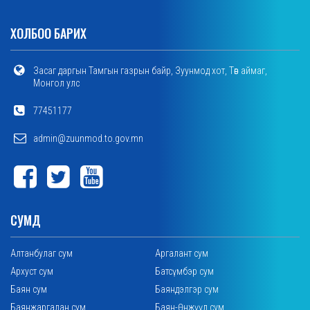
ХОЛБОО БАРИХ
Засаг даргын Тамгын газрын байр, Зуунмод хот, Төв аймаг,
Монгол улс
77451177
admin@zuunmod.to.gov.mn
СУМД
Алтанбулаг сум
Аргалант сум
Архуст сум
Батсүмбэр сум
Баян сум
Баяндэлгэр сум
Баянжаргалан сум
Баян-Өнжүүл сум