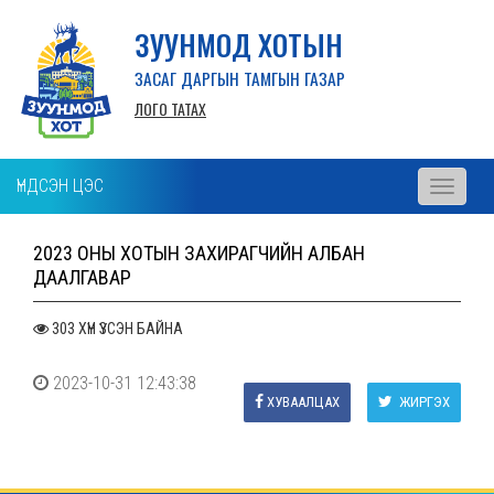
ЗУУНМОД ХОТЫН
ЗАСАГ ДАРГЫН ТАМГЫН ГАЗАР
ЛОГО ТАТАХ
ҮНДСЭН ЦЭС
Toggle
navigati
2023 ОНЫ ХОТЫН ЗАХИРАГЧИЙН АЛБАН
ДААЛГАВАР
303 ХҮН ҮЗСЭН БАЙНА
2023-10-31 12:43:38
ХУВААЛЦАХ
ЖИРГЭХ