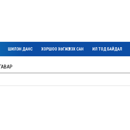
ШИЛЭН ДАНС
ХОРШОО ХӨГЖҮҮЛЭХ САН
ИЛ ТОД БАЙДАЛ
ГАВАР