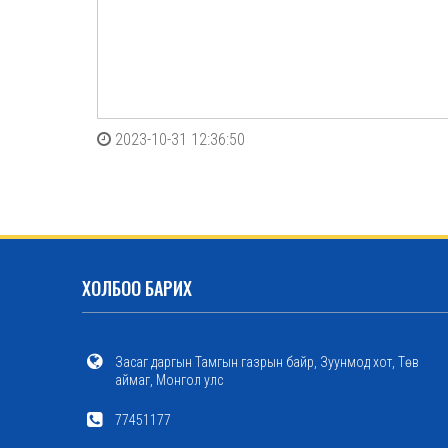
2023-10-31 12:36:50
ХОЛБОО БАРИХ
Засаг даргын Тамгын газрын байр, Зуунмод хот, Төв
аймаг, Монгол улс
77451177