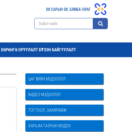
08 САРЫН 08, БЯМБА ГАРАГ
ХӨРӨНГӨ ОРУУЛАЛТ БҮТЭЭН БАЙГУУЛАЛТ
ЦАГ ҮЕИЙН МЭДЭЭЛЭЛ
ВИДЕО МЭДЭЭЛЭЛ
ТОГТООЛ, ЗАХИРАМЖ
ХАРЬЯА ГАЗРЫН МЭДЭЭ