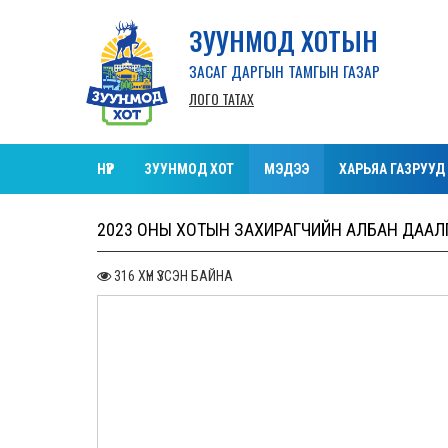
ЗУУНМОД ХОТЫН
ЗАСАГ ДАРГЫН ТАМГЫН ГАЗАР
ЛОГО ТАТАХ
НҮҮР
ЗУУНМОД ХОТ
МЭДЭЭ
ХАРЬЯА ГАЗРУУД
2023 ОНЫ ХОТЫН ЗАХИРАГЧИЙН АЛБАН ДААЛ
316 ХҮН ҮЗСЭН БАЙНА