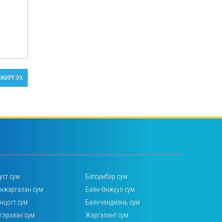
ЖИРГЭХ
уст сум
Батсүмбэр сум
нжаргалан сум
Баян-Өнжүүл сум
нцогт сум
Баянчандмань сум
гэрхаан сум
Жаргалант сум