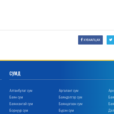
ХУВААЛЦАХ
СУМД
Алтанбулаг сум
Аргалант сум
Арх
Баян сум
Баяндэлгэр сум
Бая
Баянхангай сум
Баянцагаан сум
Бая
Борнуур сум
Бүрэн сум
Дэл