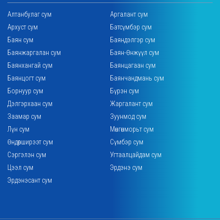
Алтанбулаг сум
Аргалант сум
Архуст сум
Батсүмбэр сум
Баян сум
Баяндэлгэр сум
Баянжаргалан сум
Баян-Өнжүүл сум
Баянхангай сум
Баянцагаан сум
Баянцогт сум
Баянчандмань сум
Борнуур сум
Бүрэн сум
Дэлгэрхаан сум
Жаргалант сум
Заамар сум
Зуунмод сум
Лүн сум
Мөнгөнморьт сум
Өндөрширээт сум
Сүмбэр сум
Сэргэлэн сум
Угтаалцайдам сум
Цээл сум
Эрдэнэ сум
Эрдэнэсант сум