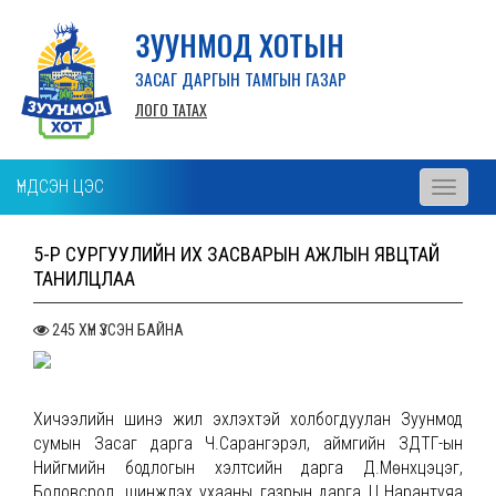
ЗУУНМОД ХОТЫН
ЗАСАГ ДАРГЫН ТАМГЫН ГАЗАР
ЛОГО ТАТАХ
ҮНДСЭН ЦЭС
Toggle
navigati
5-Р СУРГУУЛИЙН ИХ ЗАСВАРЫН АЖЛЫН ЯВЦТАЙ
ТАНИЛЦЛАА
245 ХҮН ҮЗСЭН БАЙНА
Хичээлийн шинэ жил эхлэхтэй холбогдуулан Зуунмод
сумын Засаг дарга Ч.Сарангэрэл, аймгийн ЗДТГ-ын
Нийгмийн бодлогын хэлтсийн дарга Д.Мөнхцэцэг,
Боловсрол, шинжлэх ухааны газрын дарга Ц.Нарантуяа