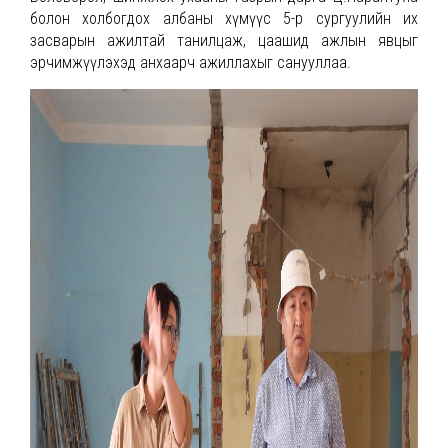
болон холбогдох албаны хүмүүс 5-р сургуулийн их
засварын ажилтай танилцаж, цаашид ажлын явцыг
эрчимжүүлэхэд анхаарч ажиллахыг санууллаа.