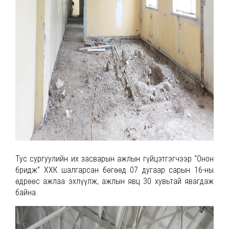
Тус сургуулийн их засварын ажлын гүйцэтгэгчээр “Онон
бридж” ХХК шалгарсан бөгөөд 07 дугаар сарын 16-ны
өдрөөс ажлаа эхлүүлж, ажлын явц 30 хувьтай явагдаж
байна.