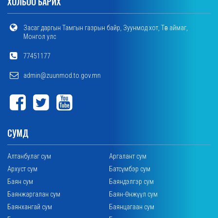
ХОЛБОО БАРИХ
Засаг даргын Тамгын газрын байр, Зуунмод хот, Төв аймаг,
Монгол улс
77451177
admin@zuunmod.to.gov.mn
СУМД
Алтанбулаг сум
Аргалант сум
Архуст сум
Батсүмбэр сум
Баян сум
Баяндэлгэр сум
Баянжаргалан сум
Баян-Өнжүүл сум
Баянхангай сум
Баянцагаан сум