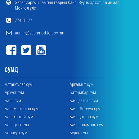
Засаг даргын Тамгын газрын байр, Зуунмод хот, Төв аймаг,
Монгол улс
77451177
admin@zuunmod.to.gov.mn
СУМД
Алтанбулаг сум
Аргалант сум
Архуст сум
Батсүмбэр сум
Баян сум
Баяндэлгэр сум
Баянжаргалан сум
Баян-Өнжүүл сум
Баянхангай сум
Баянцагаан сум
Баянцогт сум
Баянчандмань сум
Борнуур сум
Бүрэн сум