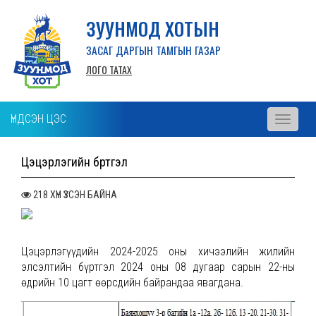
ЗУУНМОД ХОТЫН
ЗАСАГ ДАРГЫН ТАМГЫН ГАЗАР
ЛОГО ТАТАХ
ҮНДСЭН ЦЭС
Toggle
navigati
Цэцэрлэгийн бүртгэл
218 ХҮН ҮЗСЭН БАЙНА
Цэцэрлэгүүдийн 2024-2025 оны хичээлийн жилийн
элсэлтийн бүртгэл 2024 оны 08 дугаар сарын 22-ны
өдрийн 10 цагт өөрсдийн байрандаа явагдана.