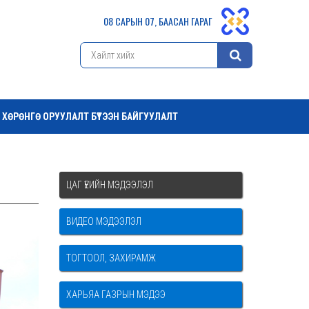
08 САРЫН 07, БААСАН ГАРАГ
ХӨРӨНГӨ ОРУУЛАЛТ БҮТЭЭН БАЙГУУЛАЛТ
ЦАГ ҮЕИЙН МЭДЭЭЛЭЛ
ВИДЕО МЭДЭЭЛЭЛ
ТОГТООЛ, ЗАХИРАМЖ
ХАРЬЯА ГАЗРЫН МЭДЭЭ