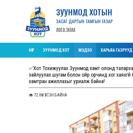
ЗУУНМОД ХОТЫН
ЗАСАГ ДАРГЫН ТАМГЫН ГАЗАР
ЛОГО ТАТАХ
НҮҮР
ЗУУНМОД ХОТ
МЭДЭЭ
ХАРЬЯА ГАЗРУУД
✅Хот Тохижуулах Зуунмод хамт олонд талархал 
зайлуулах шугам болон ойр орчинд хог хаяхгүй 
хамтран ажиллахыг уриалж байна!
72 ХҮН ҮЗСЭН БАЙНА