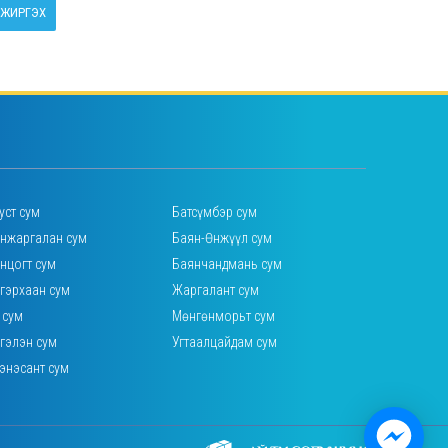
ЖИРГЭХ
уст сум
Батсүмбэр сум
нжаргалан сум
Баян-Өнжүүл сум
нцогт сум
Баянчандмань сум
гэрхаан сум
Жаргалант сум
 сум
Мөнгөнморьт сум
гэлэн сум
Угтаалцайдам сум
энэсант сум