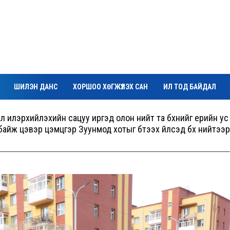
ШИЛЭН ДАНС
ХОРШОО ХӨГЖҮҮЛЭХ САН
ИЛ ТОД БАЙДАЛ
илэрхийлэхийн сацуу иргэд олон нийт та бүхнийг үерийн ус
байж цэвэр цэмцгэр Зуунмод хотыг бүтээх үйлсэд бүх нийтээр