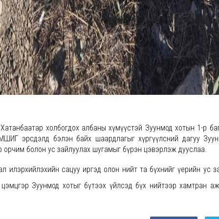
Б.Хатанбаатар холбогдох албаны хүмүүстэй Зуунмод хотын 1-р ба
МШИГ эрсдэлд бэлэн байх шаардлагыг хүргүүлсний дагуу Зуу
 орчим болон ус зайлуулах шугамыг бүрэн цэвэрлэж дууслаа.
л илэрхийлэхийн сацуу иргэд олон нийт та бүхнийг үерийн ус з
 цэмцгэр Зуунмод хотыг бүтээх үйлсэд бүх нийтээр хамтран а