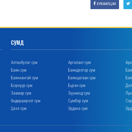
ХУВААЛЦАХ
СУМД
Алтанбулаг сум
Аргалант сум
Арх
Баян сум
Баяндэлгэр сум
Бая
Баянхангай сум
Баянцагаан сум
Бая
Борнуур сум
Бүрэн сум
Дэл
Заамар сум
Зуунмод сум
Лүн
Өндөрширээт сум
Сүмбэр сум
Сэр
Цээл сум
Эрдэнэ сум
Эрд