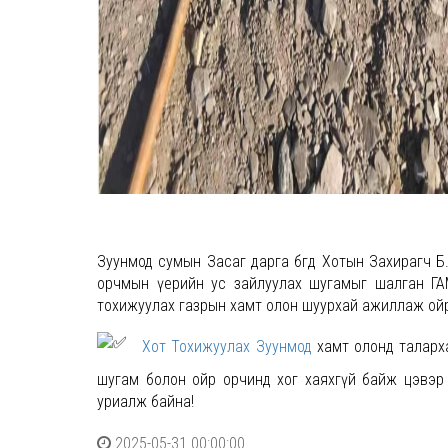
Зуунмод сумын Засаг дарга бөгөөд Хотын Захирагч 
орчмын үерийн ус зайлуулах шугамыг шалган ГА
тохижуулах газрын хамт олон шуурхай ажиллаж ойр
Хот Тохижуулах Зуунмод
хамт олонд таларха
шугам болон ойр орчинд хог хаяхгүй байж цэвэр
уриалж байна!
2025-05-31 00:00:00