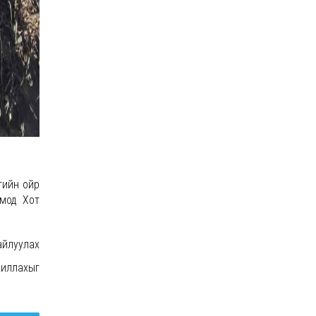
гийн ойр
нмод Хот
айлуулах
жиллахыг