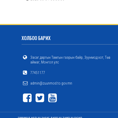
ХОЛБОО БАРИХ
Засаг даргын Тамгын газрын байр, Зуунмод хот, Төв
аймаг, Монгол улс
77451177
admin@zuunmod.to.gov.mn